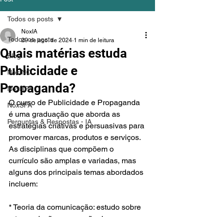
Todos os posts
NoxIA
Todos os posts
29 de ago. de 2024
1 min de leitura
Quais matérias estuda
Blog
Publicidade e
NoxINC
Propaganda?
NoxRPA
O curso de Publicidade e Propaganda 
NoxSFA
é uma graduação que aborda as 
Perguntas & Respostas - IA
estratégias criativas e persuasivas para 
promover marcas, produtos e serviços. 
As disciplinas que compõem o 
currículo são amplas e variadas, mas 
alguns dos principais temas abordados 
incluem:
* Teoria da comunicação: estudo sobre 