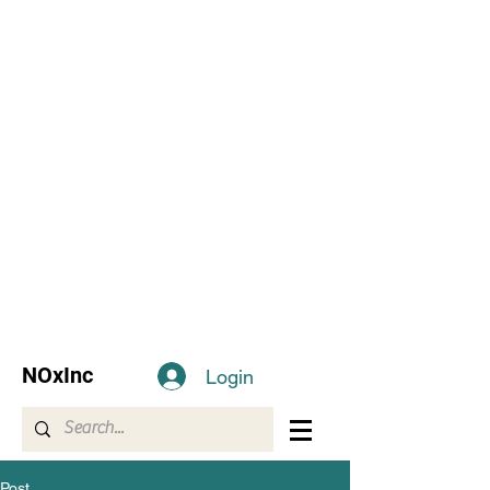
NOxInc
Login
Post