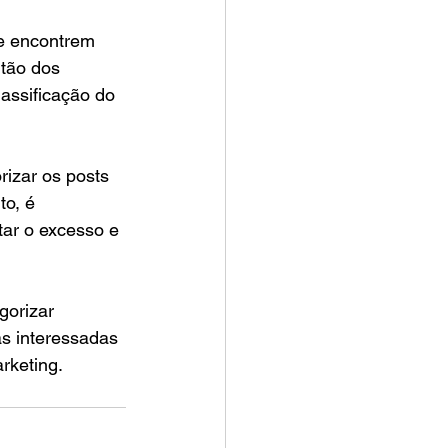
 e encontrem 
tão dos 
assificação do 
izar os posts 
o, é 
ar o excesso e 
gorizar 
as interessadas 
rketing.