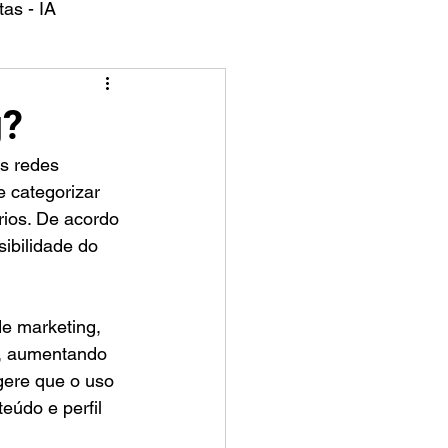
as - IA
g?
 categorizar 
rios. De acordo 
ibilidade do 
de marketing, 
o, aumentando 
gere que o uso 
eúdo e perfil 