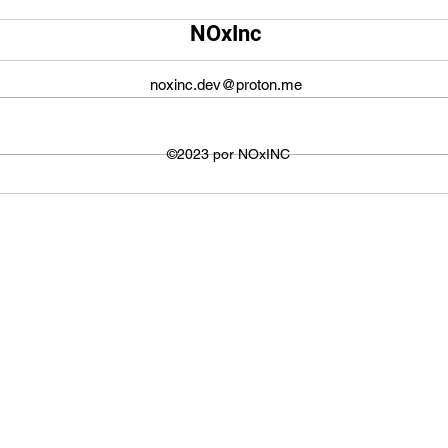
Qual é o tamanho da tela do
Qual
NOxInc
YouTube?
O ta
O tamanho da tela do YouTube
propo
noxinc.dev@proton.me
não é fixo e varia dependendo do
defin
dispositivo ou plataforma
signi
utilizada para visualizar os
©2023 por NOxINC
de lar
vídeos. No entanto,...