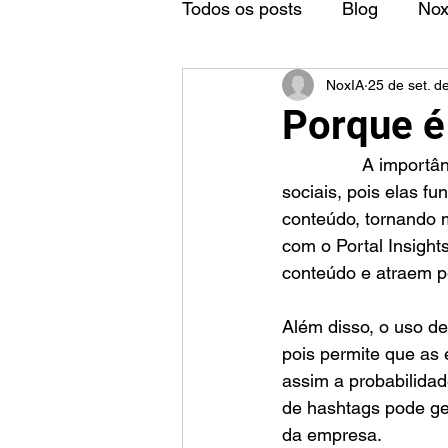
Todos os posts
Blog
No
NoxIA
25 de set. d
Porque é
		A importância do uso de hashtags é amplamente reconhecida pelas redes 
sociais, pois elas f
conteúdo, tornando m
com o Portal Insight
conteúdo e atraem p
Além disso, o uso de
pois permite que as
assim a probabilida
de hashtags pode ger
da empresa.