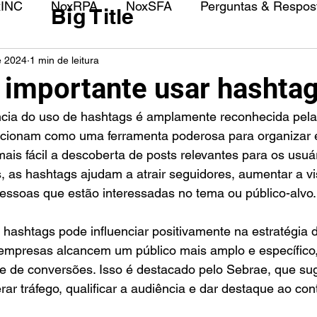
xINC
NoxRPA
NoxSFA
Perguntas & Respost
Big Title
e 2024
1 min de leitura
 importante usar hashta
uncionam como uma ferramenta poderosa para organizar e
ais fácil a descoberta de posts relevantes para os usuá
s, as hashtags ajudam a atrair seguidores, aumentar a vis
essoas que estão interessadas no tema ou público-alvo.
 hashtags pode influenciar positivamente na estratégia 
 empresas alcancem um público mais amplo e específic
de de conversões. Isso é destacado pelo Sebrae, que su
ar tráfego, qualificar a audiência e dar destaque ao cont