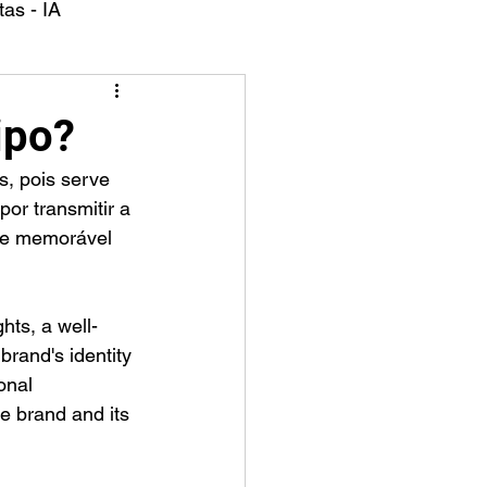
as - IA
ipo?
or transmitir a 
 e memorável 
hts, a well-
 brand's identity 
onal 
e brand and its 