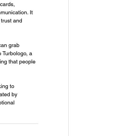
cards, 
munication. It 
trust and 
can grab 
o Turbologo, a 
ing that people 
ing to 
ated by 
tional 