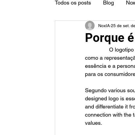
Todos os posts
Blog
No
NoxIA
25 de set. d
Porque é
		O logotipo é considerado um elemento fundamental para as marcas, pois serve 
como a representação
essência e a person
para os consumidore
Segundo various sour
designed logo is essen
and differentiate it 
connection with the 
values.