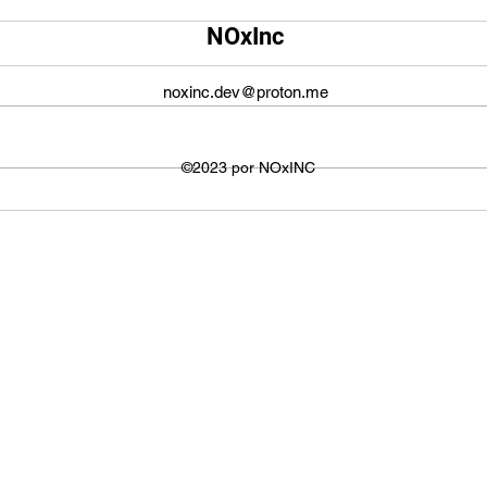
Qual é o tamanho da tela do
Qual
NOxInc
YouTube?
O ta
O tamanho da tela do YouTube
propo
noxinc.dev@proton.me
não é fixo e varia dependendo do
defin
dispositivo ou plataforma
signi
utilizada para visualizar os
©2023 por NOxINC
de lar
vídeos. No entanto,...