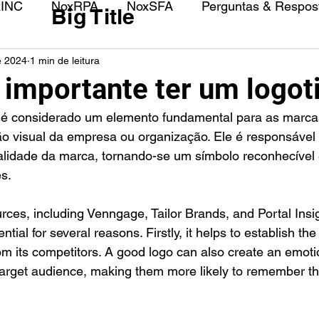
xINC
NoxRPA
NoxSFA
Perguntas & Respost
Big Title
e 2024
1 min de leitura
 importante ter um logot
 visual da empresa ou organização. Ele é responsável p
alidade da marca, tornando-se um símbolo reconhecível
s.
ces, including Venngage, Tailor Brands, and Portal Insig
tial for several reasons. Firstly, it helps to establish the
from its competitors. A good logo can also create an emoti
target audience, making them more likely to remember th