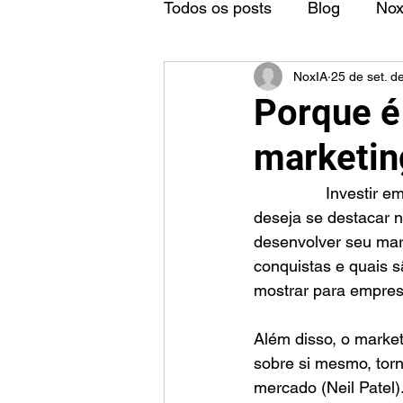
Todos os posts
Blog
No
NoxIA
25 de set. d
Porque é
marketin
		Investir em marketing pessoal é fundamental para qualquer profissional que 
deseja se destacar n
desenvolver seu mar
conquistas e quais s
mostrar para empres
Além disso, o market
sobre si mesmo, tor
mercado (Neil Patel)