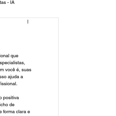
as - IA
pecialistas, 
m você é, suas 
sso ajuda a 
ssional.
 positiva 
icho de 
e forma clara e 