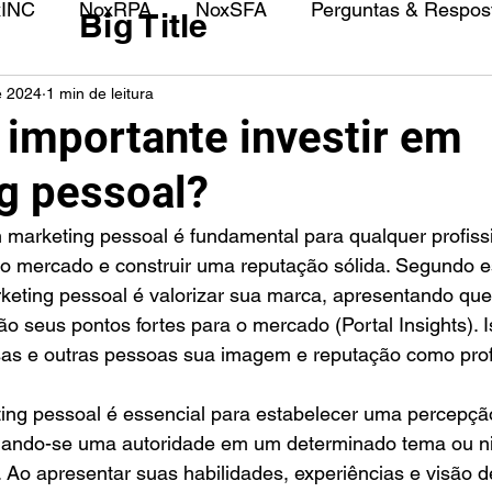
xINC
NoxRPA
NoxSFA
Perguntas & Respost
Big Title
e 2024
1 min de leitura
 importante investir em
g pessoal?
o mercado e construir uma reputação sólida. Segundo es
keting pessoal é valorizar sua marca, apresentando que
ão seus pontos fortes para o mercado (Portal Insights). I
as e outras pessoas sua imagem e reputação como profi
ing pessoal é essencial para estabelecer uma percepção
nando-se uma autoridade em um determinado tema ou n
. Ao apresentar suas habilidades, experiências e visão d