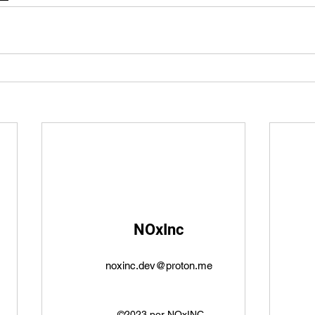
NOxInc
noxinc.dev@proton.me
©2023 por NOxINC