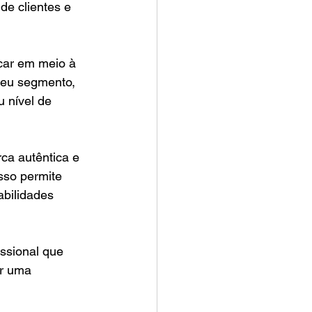
de clientes e 
car em meio à 
seu segmento, 
 nível de 
ca autêntica e 
sso permite 
bilidades 
ssional que 
er uma 