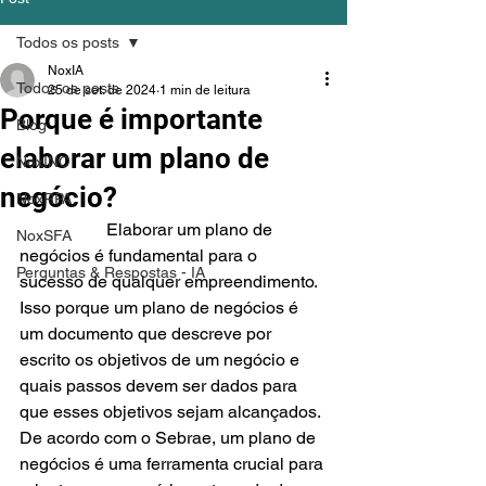
Todos os posts
NoxIA
Todos os posts
25 de set. de 2024
1 min de leitura
Porque é importante
Blog
elaborar um plano de
NoxINC
negócio?
NoxRPA
		Elaborar um plano de 
NoxSFA
negócios é fundamental para o 
Perguntas & Respostas - IA
sucesso de qualquer empreendimento. 
Isso porque um plano de negócios é 
um documento que descreve por 
escrito os objetivos de um negócio e 
quais passos devem ser dados para 
que esses objetivos sejam alcançados. 
De acordo com o Sebrae, um plano de 
negócios é uma ferramenta crucial para 