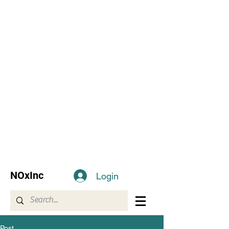
NOxInc
Login
Post