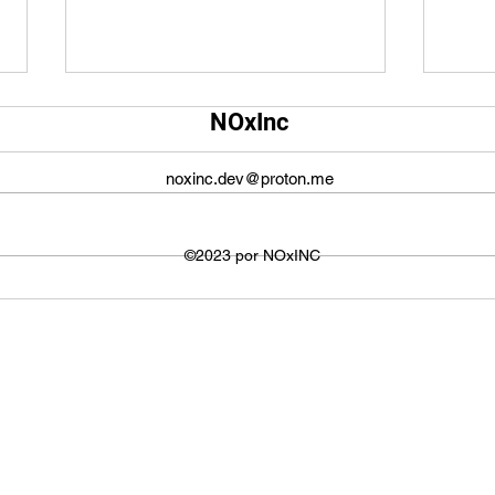
Qual é o tamanho da tela do
Qual
NOxInc
YouTube?
O ta
O tamanho da tela do YouTube
propo
noxinc.dev@proton.me
não é fixo e varia dependendo do
defin
dispositivo ou plataforma
signi
utilizada para visualizar os
©2023 por NOxINC
de lar
vídeos. No entanto,...