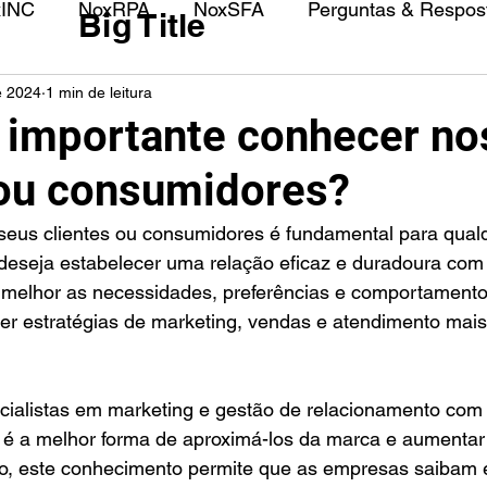
xINC
NoxRPA
NoxSFA
Perguntas & Respost
Big Title
e 2024
1 min de leitura
 importante conhecer no
 ou consumidores?
eseja estabelecer uma relação eficaz e duradoura com e
 melhor as necessidades, preferências e comportamentos
er estratégias de marketing, vendas e atendimento mais
ialistas em marketing e gestão de relacionamento com c
 é a melhor forma de aproximá-los da marca e aumentar 
sso, este conhecimento permite que as empresas saibam 