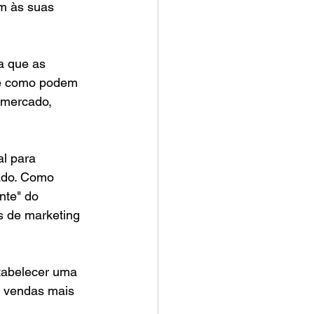
am às suas 
a que as 
 e como podem 
 mercado, 
l para 
ado. Como 
nte" do 
s de marketing 
tabelecer uma 
e vendas mais 