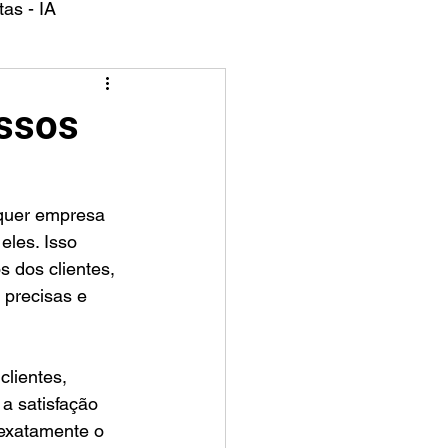
as - IA
ssos
les. Isso 
 dos clientes, 
 precisas e 
lientes, 
a satisfação 
exatamente o 