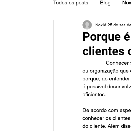
Todos os posts
Blog
No
NoxIA
25 de set. d
Porque é
clientes
		Conhecer seus clientes ou consumidores é fundamental para qualquer empresa 
ou organização que d
porque, ao entender
é possível desenvolv
eficientes.
De acordo com espec
conhecer os clientes
do cliente. Além di