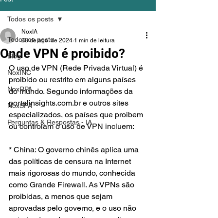
Todos os posts
NoxIA
Todos os posts
28 de ago. de 2024
1 min de leitura
Onde VPN é proibido?
Blog
O uso de VPN (Rede Privada Virtual) é 
NoxINC
proibido ou restrito em alguns países 
NoxRPA
do mundo. Segundo informações da 
portalinsights.com.br e outros sites 
NoxSFA
especializados, os países que proibem 
Perguntas & Respostas - IA
ou controlam o uso de VPN incluem:
* China: O governo chinês aplica uma 
das políticas de censura na Internet 
mais rigorosas do mundo, conhecida 
como Grande Firewall. As VPNs são 
proibidas, a menos que sejam 
aprovadas pelo governo, e o uso não 