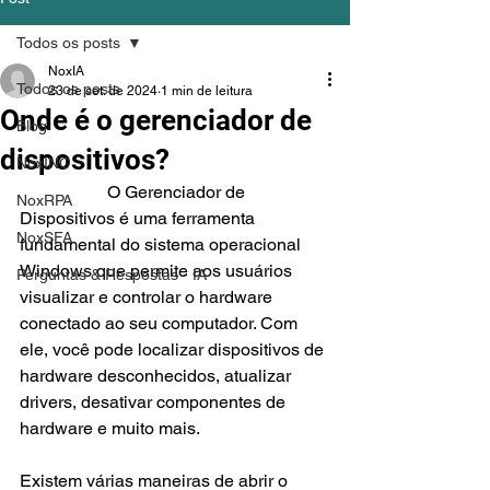
Todos os posts
NoxIA
Todos os posts
23 de set. de 2024
1 min de leitura
Onde é o gerenciador de
Blog
dispositivos?
NoxINC
		O Gerenciador de 
NoxRPA
Dispositivos é uma ferramenta 
NoxSFA
fundamental do sistema operacional 
Windows que permite aos usuários 
Perguntas & Respostas - IA
visualizar e controlar o hardware 
conectado ao seu computador. Com 
ele, você pode localizar dispositivos de 
hardware desconhecidos, atualizar 
drivers, desativar componentes de 
hardware e muito mais.
Existem várias maneiras de abrir o 