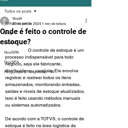
Todos os posts
NoxIA
Todos os posts
25 de set. de 2024
1 min de leitura
Onde é feito o controle de
Blog
estoque?
NoxINC
		O controle de estoque é um 
NoxRPA
processo indispensável para todo 
NoxSFA
negócio, seja ele fabricante, 
distribuidor ou varejista. Ele envolve 
Perguntas & Respostas - IA
registrar e rastrear todos os itens 
armazenados, monitorando entradas, 
saídas e níveis de estoque atualizados. 
Isso é feito usando métodos manuais 
ou sistemas automatizados.
De acordo com a TOTVS, o controle de 
estoque é feito na área logística da 