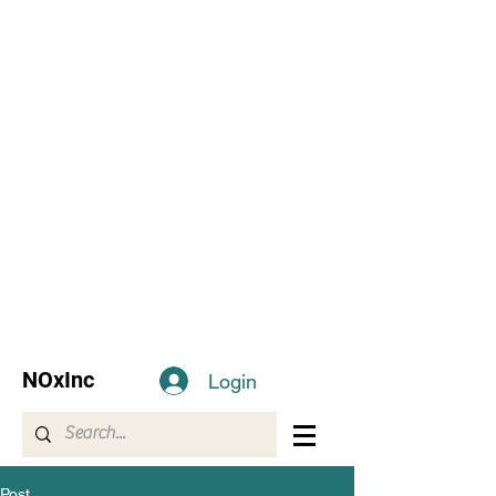
NOxInc
Login
Post