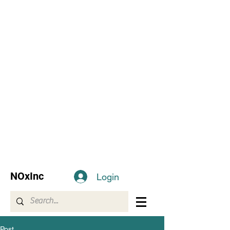
NOxInc
Login
Post