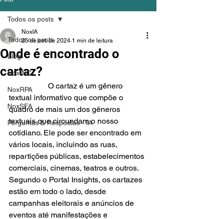
Todos os posts
NoxIA
Todos os posts
25 de set. de 2024
1 min de leitura
Onde é encontrado o
Blog
cartaz?
NoxINC
		O cartaz é um gênero 
NoxRPA
textual informativo que compõe o 
NoxSFA
quadro de mais um dos gêneros 
textuais que circundam o nosso 
Perguntas & Respostas - IA
cotidiano. Ele pode ser encontrado em 
vários locais, incluindo as ruas, 
repartições públicas, estabelecimentos 
comerciais, cinemas, teatros e outros. 
Segundo o Portal Insights, os cartazes 
estão em todo o lado, desde 
campanhas eleitorais e anúncios de 
eventos até manifestações e 