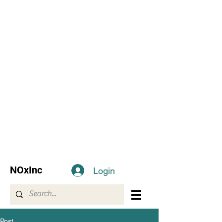
NOxInc
Login
Post