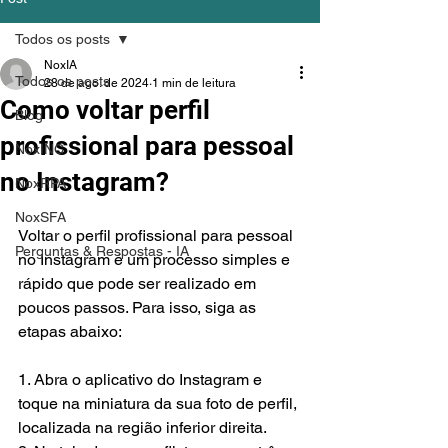
Todos os posts
NoxIA
Todos os posts
28 de ago. de 2024
1 min de leitura
Como voltar perfil
Blog
profissional para pessoal
NoxINC
no Instagram?
NoxRPA
NoxSFA
Voltar o perfil profissional para pessoal 
Perguntas & Respostas - IA
no Instagram é um processo simples e 
rápido que pode ser realizado em 
poucos passos. Para isso, siga as 
etapas abaixo:
1. Abra o aplicativo do Instagram e 
toque na miniatura da sua foto de perfil, 
localizada na região inferior direita.