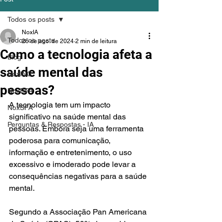
Todos os posts
NoxIA
Todos os posts
26 de ago. de 2024
2 min de leitura
Como a tecnologia afeta a
Blog
saúde mental das
NoxINC
pessoas?
NoxRPA
A tecnologia tem um impacto 
NoxSFA
significativo na saúde mental das 
Perguntas & Respostas - IA
pessoas. Embora seja uma ferramenta 
poderosa para comunicação, 
informação e entretenimento, o uso 
excessivo e imoderado pode levar a 
consequências negativas para a saúde 
mental.
Segundo a Associação Pan Americana 