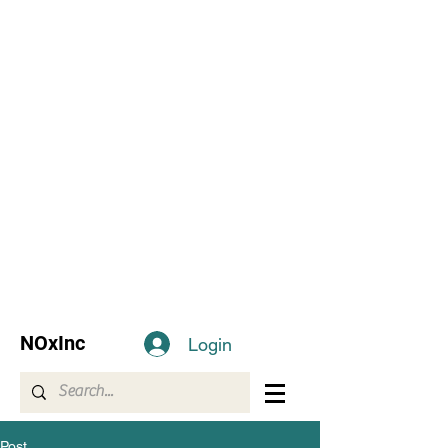
NOxInc
Login
Post