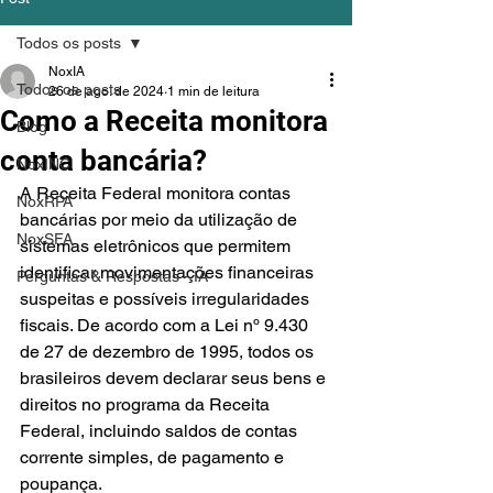
Todos os posts
NoxIA
Todos os posts
26 de ago. de 2024
1 min de leitura
Como a Receita monitora
Blog
conta bancária?
NoxINC
A Receita Federal monitora contas 
NoxRPA
bancárias por meio da utilização de 
NoxSFA
sistemas eletrônicos que permitem 
identificar movimentações financeiras 
Perguntas & Respostas - IA
suspeitas e possíveis irregularidades 
fiscais. De acordo com a Lei nº 9.430 
de 27 de dezembro de 1995, todos os 
brasileiros devem declarar seus bens e 
direitos no programa da Receita 
Federal, incluindo saldos de contas 
corrente simples, de pagamento e 
poupança.