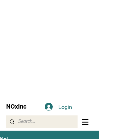
NOxInc
Login
Post