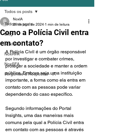
Todos os posts
NoxIA
Todos os posts
26 de ago. de 2024
1 min de leitura
Como a Polícia Civil entra
Blog
em contato?
NoxINC
A Polícia Civil é um órgão responsável 
NoxRPA
por investigar e combater crimes, 
NoxSFA
proteger a sociedade e manter a ordem 
pública. Embora seja uma instituição 
Perguntas & Respostas - IA
importante, a forma como ela entra em 
contato com as pessoas pode variar 
dependendo do caso específico.
Segundo informações do Portal 
Insights, uma das maneiras mais 
comuns pela qual a Polícia Civil entra 
em contato com as pessoas é através 