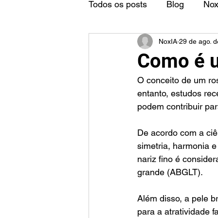
Todos os posts
Blog
No
NoxIA
29 de ago. 
Como é u
O conceito de um ro
entanto, estudos rec
podem contribuir para
De acordo com a ciên
simetria, harmonia 
nariz fino é conside
grande (ABGLT).
Além disso, a pele 
para a atratividade 