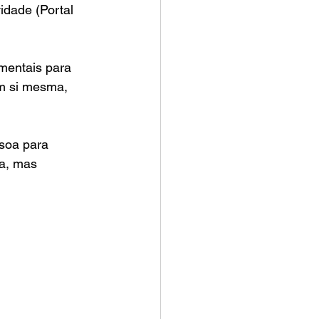
dade (Portal 
mentais para 
m si mesma, 
ssoa para 
ca, mas 