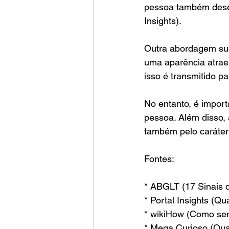
pessoa também desem
Insights).
Outra abordagem sug
uma aparência atrae
isso é transmitido p
No entanto, é import
pessoa. Além disso, 
também pelo caráter
Fontes:
* ABGLT (17 Sinais 
* Portal Insights (Q
* wikiHow (Como ser
* Mega Curioso (Quai