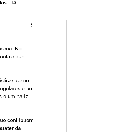
as - IA
essoa. No 
entais que 
ísticas como 
angulares e um 
s e um nariz 
que contribuem 
aráter da 