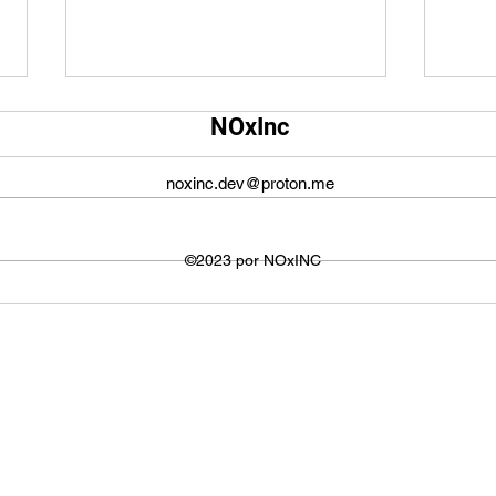
Qual é o tamanho da tela do
Qual
NOxInc
YouTube?
O ta
O tamanho da tela do YouTube
propo
noxinc.dev@proton.me
não é fixo e varia dependendo do
defin
dispositivo ou plataforma
signi
utilizada para visualizar os
©2023 por NOxINC
de lar
vídeos. No entanto,...