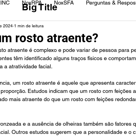
xINC
NoxRPA
NoxSFA
Perguntas & Respost
Big Title
de 2024
1 min de leitura
m rosto atraente?
sto atraente é complexo e pode variar de pessoa para p
entes têm identificado alguns traços físicos e comportam
 a atratividade facial.
cia, um rosto atraente é aquele que apresenta caracter
e proporção. Estudos indicam que um rosto com feições 
rado mais atraente do que um rosto com feições redonda
bronzeada e a ausência de olheiras também são fatores 
facial. Outros estudos sugerem que a personalidade e o c