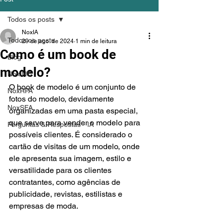
Todos os posts
NoxIA
Todos os posts
29 de ago. de 2024
1 min de leitura
Como é um book de
Blog
modelo?
NoxINC
O book de modelo é um conjunto de 
NoxRPA
fotos do modelo, devidamente 
NoxSFA
organizadas em uma pasta especial, 
que serve para vender o modelo para 
Perguntas & Respostas - IA
possíveis clientes. É considerado o 
cartão de visitas de um modelo, onde 
ele apresenta sua imagem, estilo e 
versatilidade para os clientes 
contratantes, como agências de 
publicidade, revistas, estilistas e 
empresas de moda.