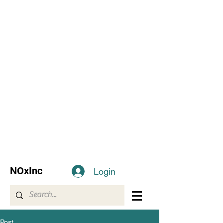
NOxInc
Login
Post