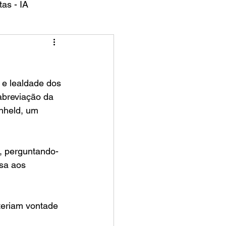
as - IA
 e lealdade dos 
abreviação da 
hheld, um 
, perguntando-
sa aos 
teriam vontade 