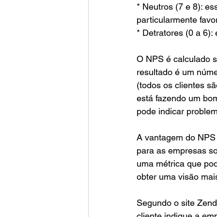
* Neutros (7 e 8): e
particularmente favo
* Detratores (0 a 6)
O NPS é calculado su
resultado é um númer
(todos os clientes 
está fazendo um bom
pode indicar problem
A vantagem do NPS é 
para as empresas so
uma métrica que pod
obter uma visão mais
Segundo o site Zend
cliente indique a em