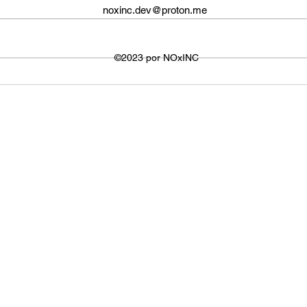
O tamanho da tela do YouTube
propo
noxinc.dev@proton.me
não é fixo e varia dependendo do
defin
dispositivo ou plataforma
signi
utilizada para visualizar os
©2023 por NOxINC
de lar
vídeos. No entanto,...