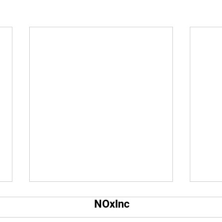
Qual é o tamanho da tela do
Qual
NOxInc
YouTube?
O ta