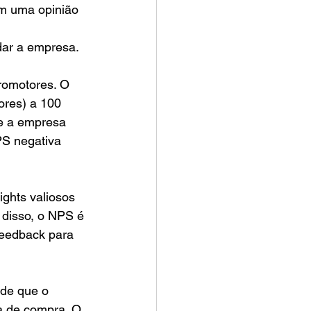
êm uma opinião 
ndar a empresa.
romotores. O 
ores) a 100 
ue a empresa 
PS negativa 
ights valiosos 
 disso, o NPS é 
feedback para 
de que o 
a de compra. O 