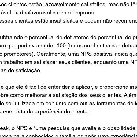
sses clientes estão razoavelmente satisfeitos, mas não t
rável ou desfavorável sobre a empresa.
: esses clientes estão insatisfeitos e podem não recome
btraindo o percentual de detratores do percentual de p
o que pode variar de -100 (todos os clientes são detrat
são promotores). Geralmente, uma NPS positiva indica q
 trabalho em satisfazer seus clientes, enquanto uma N
as de satisfação.
que ele é fácil de entender e aplicar, e proporciona ins
bre como melhorar a satisfação dos seus clientes. Além
e ser utilizada em conjunto com outras ferramentas de 
 completa da experiência do cliente.
esk, o NPS é "uma pesquisa que avalia a probabilidade 
presa para conhecidos e familiares após uma experiênci