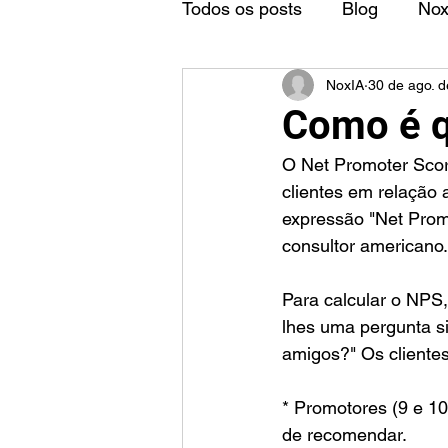
Todos os posts
Blog
No
NoxIA
30 de ago. 
Como é q
O Net Promoter Score
clientes em relação
expressão "Net Prom
consultor americano.
Para calcular o NPS
lhes uma pergunta si
amigos?" Os clientes
* Promotores (9 e 10
de recomendar.