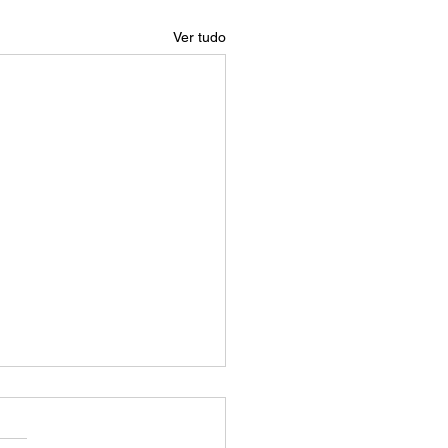
Ver tudo
 é o tamanho de 16:9?
manho de 16:9 é uma