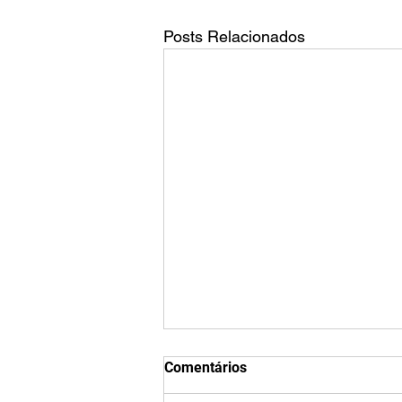
Posts Relacionados
Qual é o tamanho da tela do
Comentários
TikTok?