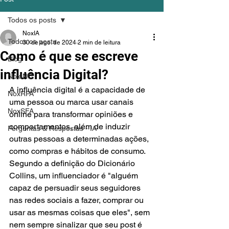
Todos os posts
NoxIA
Todos os posts
30 de ago. de 2024
2 min de leitura
Como é que se escreve
Blog
influência Digital?
NoxINC
A influência digital é a capacidade de 
NoxRPA
uma pessoa ou marca usar canais 
NoxSFA
online para transformar opiniões e 
comportamentos, além de induzir 
Perguntas & Respostas - IA
outras pessoas a determinadas ações, 
como compras e hábitos de consumo. 
Segundo a definição do Dicionário 
Collins, um influenciador é "alguém 
capaz de persuadir seus seguidores 
nas redes sociais a fazer, comprar ou 
usar as mesmas coisas que eles", sem 
nem sempre sinalizar que seu post é 