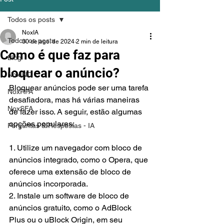
Todos os posts
NoxIA
Todos os posts
30 de ago. de 2024
2 min de leitura
Como é que faz para
Blog
bloquear o anúncio?
NoxINC
Bloquear anúncios pode ser uma tarefa 
NoxRPA
desafiadora, mas há várias maneiras 
NoxSFA
de fazer isso. A seguir, estão algumas 
opções populares:
Perguntas & Respostas - IA
1. Utilize um navegador com bloco de 
anúncios integrado, como o Opera, que 
oferece uma extensão de bloco de 
anúncios incorporada.
2. Instale um software de bloco de 
anúncios gratuito, como o AdBlock 
Plus ou o uBlock Origin, em seu 