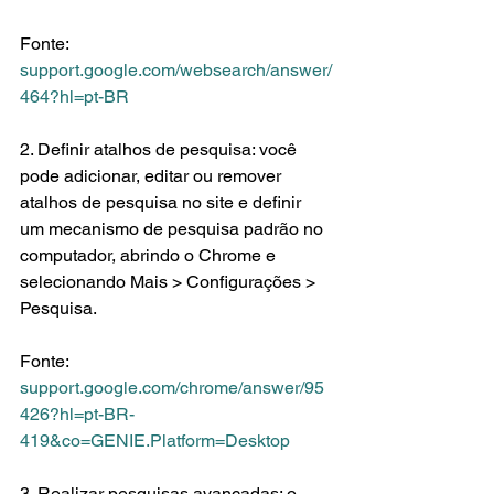
Fonte: 
support.google.com/websearch/answer/
464?hl=pt-BR
2. Definir atalhos de pesquisa: você 
pode adicionar, editar ou remover 
atalhos de pesquisa no site e definir 
um mecanismo de pesquisa padrão no 
computador, abrindo o Chrome e 
selecionando Mais > Configurações > 
Pesquisa.
Fonte: 
support.google.com/chrome/answer/95
426?hl=pt-BR-
419&co=GENIE.Platform=Desktop
3. Realizar pesquisas avançadas: o 