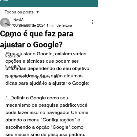
Todos os posts
NoxIA
Todos os posts
30 de ago. de 2024
1 min de leitura
Como é que faz para
Blog
ajustar o Google?
NoxINC
Para ajustar o Google, existem várias 
NoxRPA
opções e técnicas que podem ser 
NoxSFA
utilizadas dependendo do seu objetivo 
e necessidade. Aqui estão algumas 
Perguntas & Respostas - IA
dicas para ajudá-lo a ajustar o Google:
1. Definir o Google como seu 
mecanismo de pesquisa padrão: você 
pode fazer isso no navegador Chrome, 
abrindo o menu "Configurações" e 
escolhendo a opção "Google" como 
seu mecanismo de pesquisa padrão.