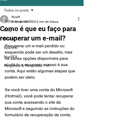
Todos os posts
NoxIA
Todos os posts
3 de set. de 2024
2 min de leitura
Como é que eu faço para
Blog
recuperar um e-mail?
NoxINC
Recuperar um e-mail perdido ou 
NoxRPA
esquecido pode ser um desafio, mas 
NoxSFA
há várias opções disponíveis para 
ajudá-lo a recuperar acesso à sua 
Perguntas & Respostas - IA
conta. Aqui estão algumas etapas que 
podem ser úteis:
Se você tiver uma conta do Microsoft 
(Hotmail), você pode tentar recuperar 
sua conta acessando o site da 
Microsoft e seguindo as instruções do 
formulário de recuperação de conta. 