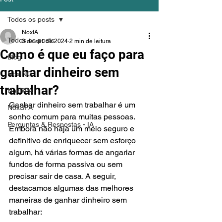
Todos os posts
NoxIA
Todos os posts
3 de set. de 2024
2 min de leitura
Como é que eu faço para
Blog
ganhar dinheiro sem
NoxINC
trabalhar?
NoxRPA
Ganhar dinheiro sem trabalhar é um 
NoxSFA
sonho comum para muitas pessoas. 
Perguntas & Respostas - IA
Embora não haja um meio seguro e 
definitivo de enriquecer sem esforço 
algum, há várias formas de angariar 
fundos de forma passiva ou sem 
precisar sair de casa. A seguir, 
destacamos algumas das melhores 
maneiras de ganhar dinheiro sem 
trabalhar: