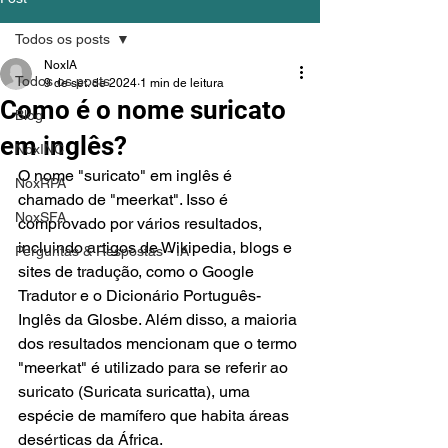
Todos os posts
NoxIA
Todos os posts
9 de set. de 2024
1 min de leitura
Como é o nome suricato
Blog
em inglês?
NoxINC
O nome "suricato" em inglês é 
NoxRPA
chamado de "meerkat". Isso é 
NoxSFA
comprovado por vários resultados, 
incluindo artigos de Wikipedia, blogs e 
Perguntas & Respostas - IA
sites de tradução, como o Google 
Tradutor e o Dicionário Português-
Inglês da Glosbe. Além disso, a maioria 
dos resultados mencionam que o termo 
"meerkat" é utilizado para se referir ao 
suricato (Suricata suricatta), uma 
espécie de mamífero que habita áreas 
desérticas da África.