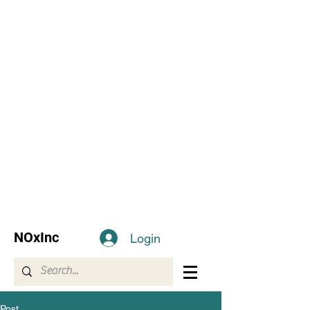
NOxInc
Login
Post