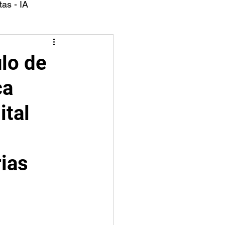
as - IA
lo de
ca
ital
ias