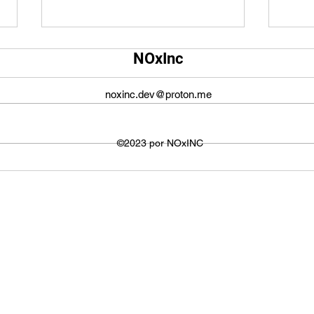
Qual é o tamanho da tela do
Qual
NOxInc
YouTube?
O ta
O tamanho da tela do YouTube
propo
noxinc.dev@proton.me
não é fixo e varia dependendo do
defin
dispositivo ou plataforma
signi
utilizada para visualizar os
©2023 por NOxINC
de lar
vídeos. No entanto,...