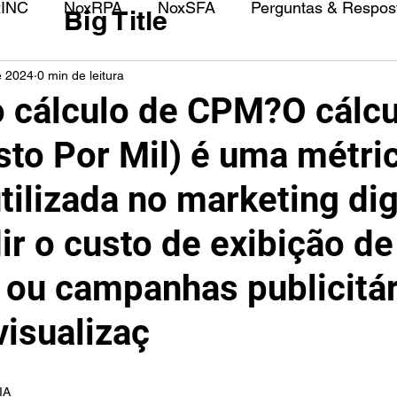
xINC
NoxRPA
NoxSFA
Perguntas & Respost
Big Title
e 2024
0 min de leitura
 cálculo de CPM?O cálcu
to Por Mil) é uma métri
ilizada no marketing dig
ir o custo de exibição de
 ou campanhas publicitár
visualizaç
IA