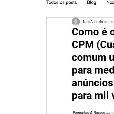
Todos os posts
Blog
No
NoxIA
11 de set. d
Como é o
CPM (Cus
comum ut
para med
anúncios
para mil 
Perguntas & Respostas - 