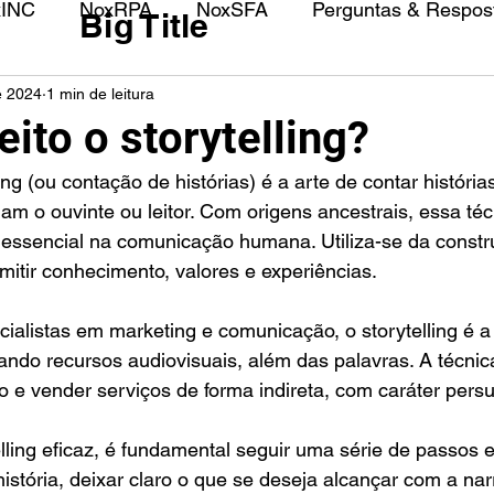
xINC
NoxRPA
NoxSFA
Perguntas & Respost
Big Title
e 2024
1 min de leitura
ito o storytelling?
m o ouvinte ou leitor. Com origens ancestrais, essa téc
 essencial na comunicação humana. Utiliza-se da constr
smitir conhecimento, valores e experiências.
alistas em marketing e comunicação, o storytelling é a 
izando recursos audiovisuais, além das palavras. A técnic
e vender serviços de forma indireta, com caráter persu
elling eficaz, é fundamental seguir uma série de passos e
história, deixar claro o que se deseja alcançar com a narra