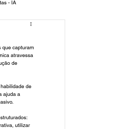
as - IA
nica atravessa 
ução de 
habilidade de 
a ajuda a 
asivo.
struturados: 
tiva, utilizar 