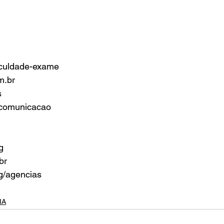
culdade-exame
m.br
s
/comunicacao
g
br
g/agencias
IA