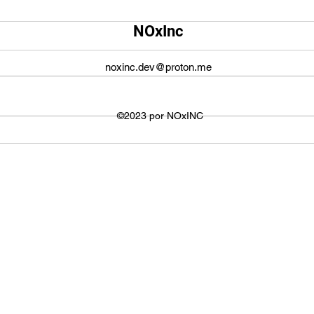
Qual é o tamanho da tela do
Qual
NOxInc
YouTube?
O ta
O tamanho da tela do YouTube
propo
noxinc.dev@proton.me
não é fixo e varia dependendo do
defin
dispositivo ou plataforma
signi
utilizada para visualizar os
©2023 por NOxINC
de lar
vídeos. No entanto,...