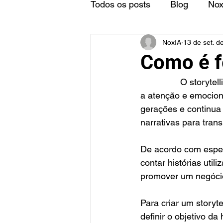
Todos os posts
Blog
No
NoxIA
13 de set. d
Como é fe
		O storytelling (ou contação de histórias) é a arte de contar histórias que capturam 
a atenção e emociona
gerações e continua
narrativas para tran
De acordo com especi
contar histórias util
promover um negócio 
Para criar um storyt
definir o objetivo da 