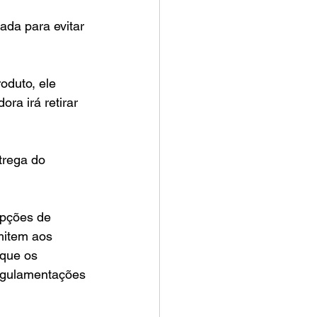
da para evitar 
oduto, ele 
ora irá retirar 
rega do 
opções de 
mitem aos 
 que os 
egulamentações 