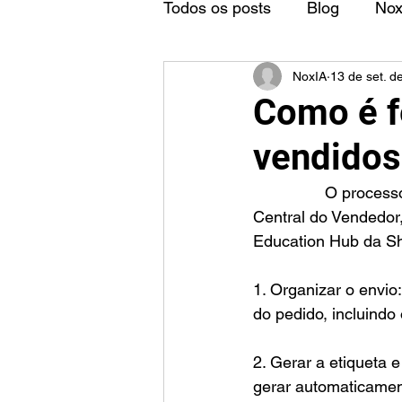
Todos os posts
Blog
No
NoxIA
13 de set. d
Como é f
vendidos
		O processo de envio dos produtos vendidos na Shopee é realizado através da 
Central do Vendedor,
Education Hub da Sh
1. Organizar o envio
do pedido, incluind
2. Gerar a etiqueta 
gerar automaticament