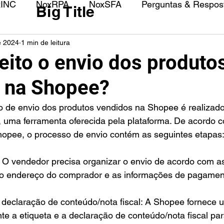
xINC
NoxRPA
NoxSFA
Perguntas & Respost
Big Title
e 2024
1 min de leitura
eito o envio dos produto
 na Shopee?
 uma ferramenta oferecida pela plataforma. De acordo c
opee, o processo de envio contém as seguintes etapas
: O vendedor precisa organizar o envio de acordo com a
o o endereço do comprador e as informações de pagamen
e declaração de conteúdo/nota fiscal: A Shopee fornece
e a etiqueta e a declaração de conteúdo/nota fiscal par