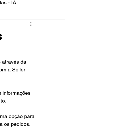
as - IA
s
om a Seller 
:
s informações 
to.
 uma opção para 
a os pedidos.