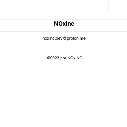
Qual é o tamanho da tela do
Qual
NOxInc
YouTube?
O ta
O tamanho da tela do YouTube
propo
noxinc.dev@proton.me
não é fixo e varia dependendo do
defin
dispositivo ou plataforma
signi
utilizada para visualizar os
©2023 por NOxINC
de lar
vídeos. No entanto,...