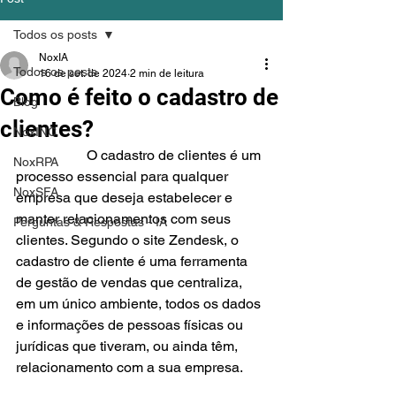
Todos os posts
NoxIA
Todos os posts
16 de set. de 2024
2 min de leitura
Como é feito o cadastro de
Blog
clientes?
NoxINC
		O cadastro de clientes é um 
NoxRPA
processo essencial para qualquer 
NoxSFA
empresa que deseja estabelecer e 
manter relacionamentos com seus 
Perguntas & Respostas - IA
clientes. Segundo o site Zendesk, o 
cadastro de cliente é uma ferramenta 
de gestão de vendas que centraliza, 
em um único ambiente, todos os dados 
e informações de pessoas físicas ou 
jurídicas que tiveram, ou ainda têm, 
relacionamento com a sua empresa.