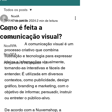
Todos os posts
NoxIA
Todos os posts
17 de set. de 2024
2 min de leitura
Como é feita a
Blog
comunicação visual?
NoxINC
		A comunicação visual é um 
NoxRPA
processo criativo que combina 
NoxSFA
ilustração e tecnologia para expressar 
ideias e informações visualmente, 
Perguntas & Respostas - IA
tornando-as interativas e fáceis de 
entender. É utilizada em diversos 
contextos, como publicidade, design 
gráfico, branding e marketing, com o 
objetivo de informar, persuadir, instruir 
ou entreter o público-alvo.
De acordo com a Nuvemshop, a 