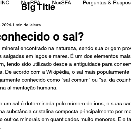
xINC
NoxRPA
NoxSFA
Perguntas & Respost
Big Title
e 2024
1 min de leitura
onhecido o sal?
 salgadas em lagos e mares. É um dos elementos mais 
m, tendo sido utilizado desde a antiguidade para conser
. De acordo com a Wikipédia, o sal mais popularmente 
lgarmente conhecido como "sal comum" ou "sal da cozinha
o na alimentação humana.
e um sal é determinada pelo número de ions, e suas car
ma substância cristalina composta principalmente por mo
 de outros minerais em quantidades muito menores. Ele 
.