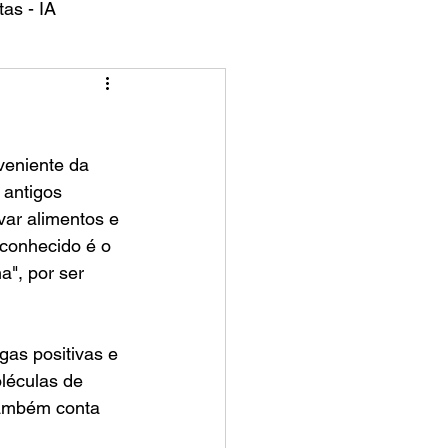
as - IA
antigos 
var alimentos e 
conhecido é o 
", por ser 
gas positivas e 
léculas de 
também conta 