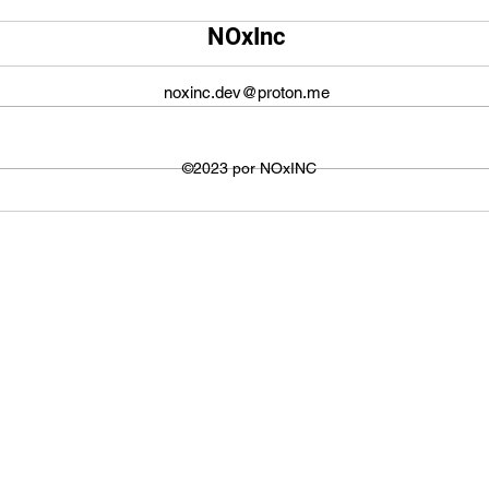
Qual é o tamanho da tela do
Qual
NOxInc
YouTube?
O ta
O tamanho da tela do YouTube
propo
noxinc.dev@proton.me
não é fixo e varia dependendo do
defin
dispositivo ou plataforma
signi
utilizada para visualizar os
©2023 por NOxINC
de lar
vídeos. No entanto,...