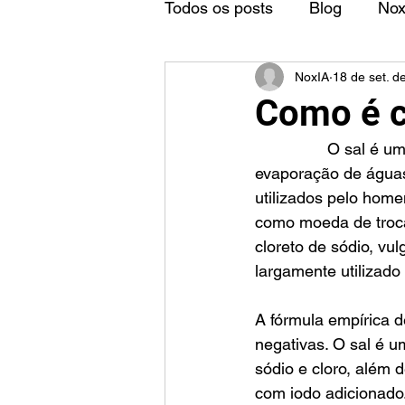
Todos os posts
Blog
No
NoxIA
18 de set. d
Como é c
		O sal é um mineral encontrado na natureza, sendo sua origem proveniente da 
evaporação de águas
utilizados pelo home
como moeda de troca
cloreto de sódio, vu
largamente utilizad
A fórmula empírica d
negativas. O sal é u
sódio e cloro, além
com iodo adicionado