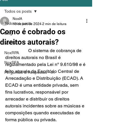
Todos os posts
NoxIA
Todos os posts
18 de set. de 2024
2 min de leitura
Como é cobrado os
Blog
direitos autorais?
NoxINC
		O sistema de cobrança de 
NoxRPA
direitos autorais no Brasil é 
NoxSFA
regulamentado pela Lei nº 9.610/98 e é 
feito através da Escritório Central de 
Perguntas & Respostas - IA
Arrecadação e Distribuição (ECAD). A 
ECAD é uma entidade privada, sem 
fins lucrativos, responsável por 
arrecadar e distribuir os direitos 
autorais incidentes sobre as músicas e 
composições quando executadas de 
forma pública ou privada.