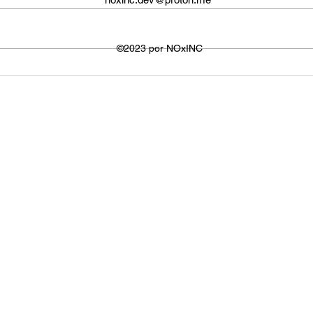
não é fixo e varia dependendo do
defin
dispositivo ou plataforma
signi
utilizada para visualizar os
©2023 por NOxINC
de lar
vídeos. No entanto,...