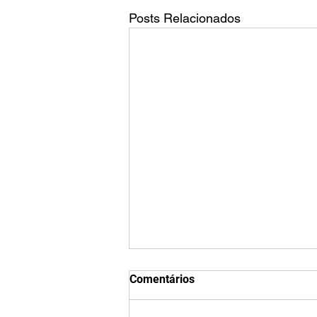
Posts Relacionados
Qual é o tamanho da tela do
Comentários
TikTok?
O tamanho padrão de vídeo do