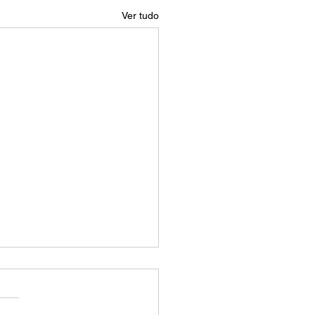
Ver tudo
 é o tamanho de 16:9?
manho de 16:9 é uma
rção de aspecto que é