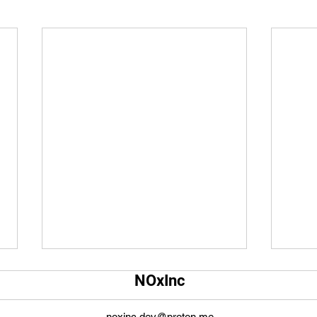
Qual é o tamanho da tela do
Qual
NOxInc
YouTube?
O ta
O tamanho da tela do YouTube
propo
noxinc.dev@proton.me