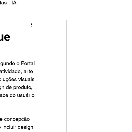
as - IA
ue
atividade, arte 
oluções visuais 
gn de produto, 
face do usuário 
 e concepção 
incluir design 