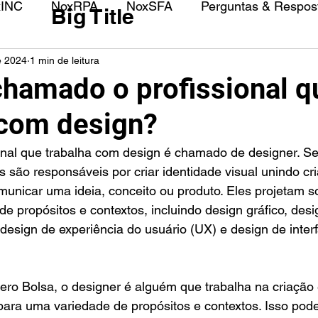
xINC
NoxRPA
NoxSFA
Perguntas & Respost
Big Title
e 2024
1 min de leitura
hamado o profissional q
 com design?
s são responsáveis por criar identidade visual unindo cri
municar uma ideia, conceito ou produto. Eles projetam s
e propósitos e contextos, incluindo design gráfico, desi
 design de experiência do usuário (UX) e design de inter
ro Bolsa, o designer é alguém que trabalha na criação
para uma variedade de propósitos e contextos. Isso pode 