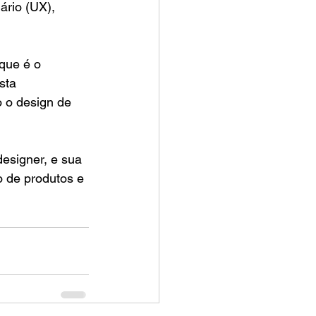
ário (UX), 
que é o 
sta 
 o design de 
esigner, e sua 
o de produtos e 