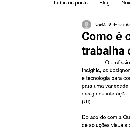
Todos os posts
Blog
No
NoxIA
18 de set. d
Como é c
trabalha
		O profissional que trabalha com design é chamado de designer. Segundo o Portal 
Insights, os designer
e tecnologia para co
para uma variedade d
design de interação,
(UI).
De acordo com a Que
de soluções visuais 