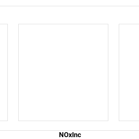
Qual é o tamanho da tela do
Qual
NOxInc
YouTube?