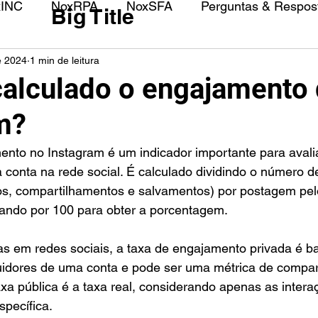
xINC
NoxRPA
NoxSFA
Perguntas & Respost
Big Title
e 2024
1 min de leitura
alculado o engajamento
m?
onta na rede social. É calculado dividindo o número de
ios, compartilhamentos e salvamentos) por postagem pel
cando por 100 para obter a porcentagem.
as em redes sociais, a taxa de engajamento privada é b
uidores de uma conta e pode ser uma métrica de compa
axa pública é a taxa real, considerando apenas as intera
pecífica.