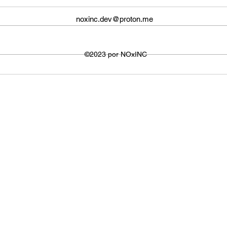
O ta
O tamanho da tela do YouTube
propo
noxinc.dev@proton.me
não é fixo e varia dependendo do
defin
dispositivo ou plataforma
signi
utilizada para visualizar os
©2023 por NOxINC
de lar
vídeos. No entanto,...