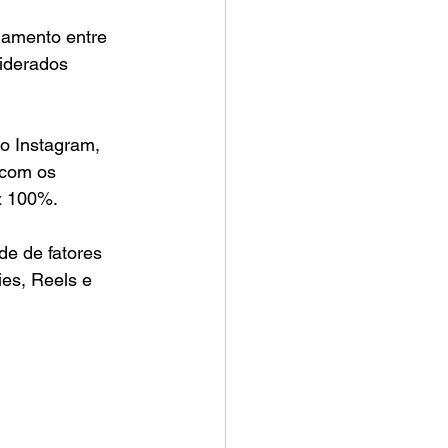
jamento entre 
iderados 
o Instagram, 
 com os 
 x 100%.
e de fatores 
ies, Reels e 