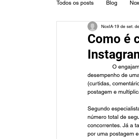
Todos os posts
Blog
No
NoxIA
19 de set. d
Como é c
Instagra
		O engajamento no Instagram é um indicador importante para avaliar o 
desempenho de uma c
(curtidas, comentár
postagem e multipli
Segundo especialist
número total de seg
concorrentes. Já a t
por uma postagem es