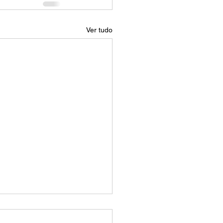
Ver tudo
 é o tamanho de 16:9?