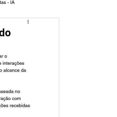
as - IA
 do
 interações 
o alcance da 
aseada no 
ração com 
ções recebidas 