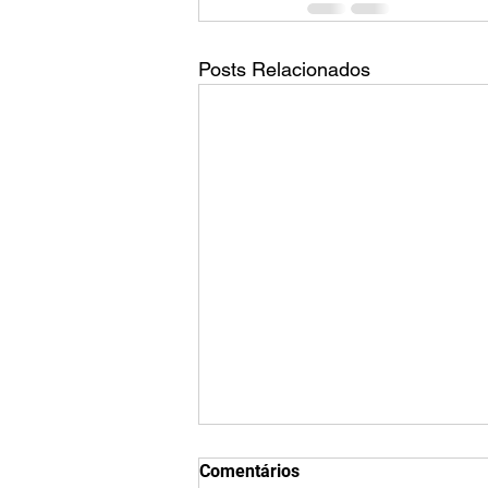
Posts Relacionados
Qual é o tamanho da tela do
Comentários
TikTok?