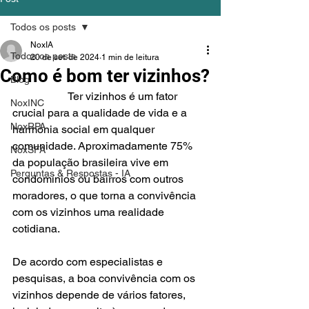
Todos os posts
NoxIA
Todos os posts
20 de set. de 2024
1 min de leitura
Como é bom ter vizinhos?
Blog
		Ter vizinhos é um fator 
NoxINC
crucial para a qualidade de vida e a 
NoxRPA
harmonia social em qualquer 
comunidade. Aproximadamente 75% 
NoxSFA
da população brasileira vive em 
Perguntas & Respostas - IA
condomínios ou bairros com outros 
moradores, o que torna a convivência 
com os vizinhos uma realidade 
cotidiana.
De acordo com especialistas e 
pesquisas, a boa convivência com os 
vizinhos depende de vários fatores, 