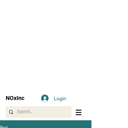
NOxInc
Login
Post