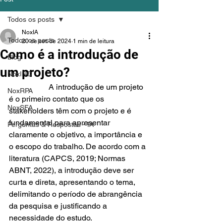
Todos os posts
NoxIA
Todos os posts
20 de set. de 2024
1 min de leitura
Como é a introdução de
Blog
um projeto?
NoxINC
		A introdução de um projeto 
NoxRPA
é o primeiro contato que os 
NoxSFA
stakeholders têm com o projeto e é 
fundamental para apresentar 
Perguntas & Respostas - IA
claramente o objetivo, a importância e 
o escopo do trabalho. De acordo com a 
literatura (CAPCS, 2019; Normas 
ABNT, 2022), a introdução deve ser 
curta e direta, apresentando o tema, 
delimitando o período de abrangência 
da pesquisa e justificando a 
necessidade do estudo.