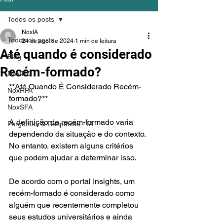
Todos os posts
NoxIA
Todos os posts
24 de ago. de 2024
1 min de leitura
Até quando é considerado
Blog
Recém-formado?
NoxINC
**Até Quando É Considerado Recém-
NoxRPA
formado?**
NoxSFA
A definição de recém-formado varia 
Perguntas & Respostas - IA
dependendo da situação e do contexto. 
No entanto, existem alguns critérios 
que podem ajudar a determinar isso.
De acordo com o portal Insights, um 
recém-formado é considerado como 
alguém que recentemente completou 
seus estudos universitários e ainda 