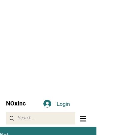
NOxInc
Login
Post